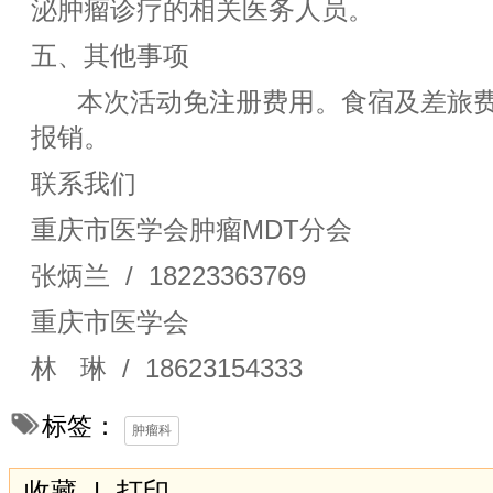
泌肿瘤诊疗的相关医务⼈员。
五、其他事项
本次活动免注册费⽤。⾷宿及差旅费
报销。
联系我们
重庆市医学会肿瘤MDT分会
张炳兰 / 18223363769
重庆市医学会
林 琳 / 18623154333
标签：
肿瘤科
收藏
|
打印